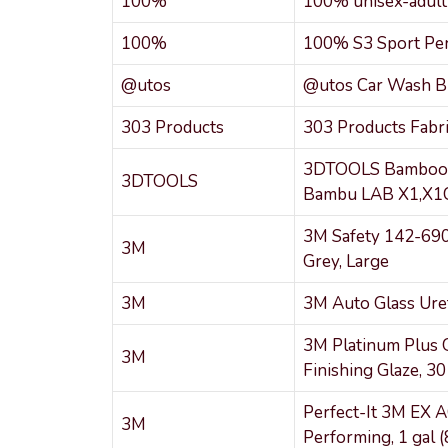
100%
100% unisex-adult 
100%
100% S3 Sport Per
@utos
@utos Car Wash Br
303 Products
303 Products Fabr
3DTOOLS Bamboo La
3DTOOLS
Bambu LAB X1,X1C
3M Safety 142-6900
3M
Grey, Large
3M
3M Auto Glass Uret
3M Platinum Plus 
3M
Finishing Glaze, 30
Perfect-It 3M EX 
3M
Performing, 1 gal (