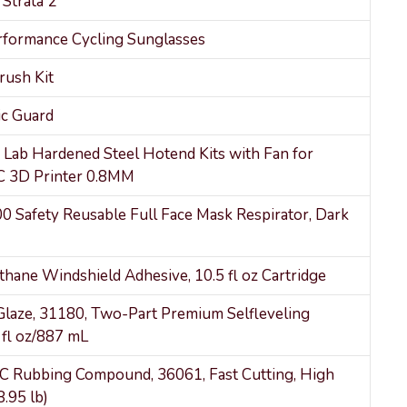
Strata 2
formance Cycling Sunglasses
ush Kit
ic Guard
b Hardened Steel Hotend Kits with Fan for
 3D Printer 0.8MM
 Safety Reusable Full Face Mask Respirator, Dark
hane Windshield Adhesive, 10.5 fl oz Cartridge
Glaze, 31180, Two-Part Premium Selfleveling
 fl oz/887 mL
AC Rubbing Compound, 36061, Fast Cutting, High
8.95 lb)