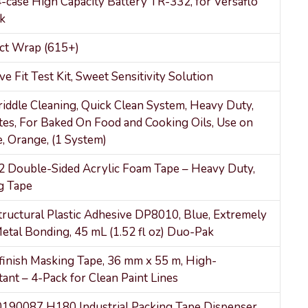
case High Capacity Battery TR-332, for Versaflo
k
uct Wrap (615+)
e Fit Test Kit, Sweet Sensitivity Solution
iddle Cleaning, Quick Clean System, Heavy Duty,
tes, For Baked On Food and Cooking Oils, Use on
e, Orange, (1 System)
Double-Sided Acrylic Foam Tape – Heavy Duty,
g Tape
ructural Plastic Adhesive DP8010, Blue, Extremely
Metal Bonding, 45 mL (1.52 fl oz) Duo-Pak
inish Masking Tape, 36 mm x 55 m, High-
ant – 4-Pack for Clean Paint Lines
190087 H180 Industrial Packing Tape Dispenser