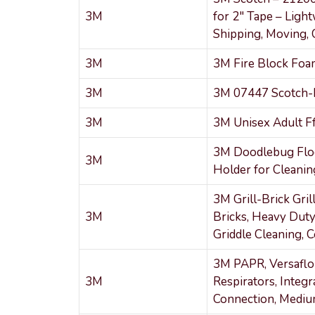
3M
for 2″ Tape – Ligh
Shipping, Moving, C
3M
3M Fire Block Fo
3M
3M 07447 Scotch-B
3M
3M Unisex Adult F
3M Doodlebug Floor
3M
Holder for Cleanin
3M Grill-Brick Grill
3M
Bricks, Heavy Duty
Griddle Cleaning, 
3M PAPR, Versaflo
3M
Respirators, Integ
Connection, Medium