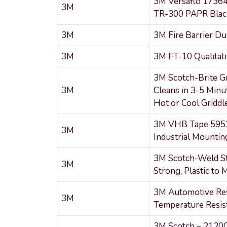
3M Versaflo 17364-
3M
TR-300 PAPR Blac
3M
3M Fire Barrier D
3M
3M FT-10 Qualitativ
3M Scotch-Brite Gr
3M
Cleans in 3-5 Minu
Hot or Cool Griddl
3M VHB Tape 5952 
3M
Industrial Mountin
3M Scotch-Weld St
3M
Strong, Plastic to 
3M Automotive Ref
3M
Temperature Resist
3M Scotch – 21200