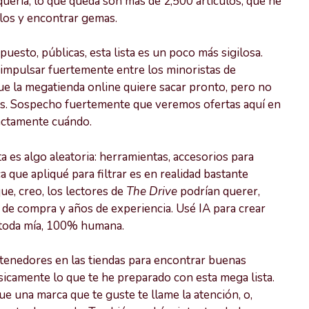
quería; lo que queda son más de 2,500 artículos, que he
los y encontrar gemas.
uesto, públicas, esta lista es un poco más sigilosa.
impulsar fuertemente entre los minoristas de
que la megatienda online quiere sacar pronto, pero no
rtas. Sospecho fuertemente que veremos ofertas aquí en
xactamente cuándo.
ta es algo aleatoria: herramientas, accesorios para
 que apliqué para filtrar es en realidad bastante
ue, creo, los lectores de
The Drive
podrían querer,
 de compra y años de experiencia. Usé IA para crear
e toda mía, 100% humana.
tenedores en las tiendas para encontrar buenas
camente lo que te he preparado con esta mega lista.
 una marca que te guste te llame la atención, o,