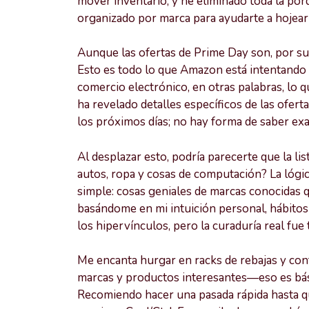
mover inventario, y he eliminado toda la por
organizado por marca para ayudarte a hojear
Aunque las ofertas de Prime Day son, por sup
Esto es todo lo que Amazon está intentando 
comercio electrónico, en otras palabras, lo 
ha revelado detalles específicos de las ofe
los próximos días; no hay forma de saber e
Al desplazar esto, podría parecerte que la lis
autos, ropa y cosas de computación? La lógica
simple: cosas geniales de marcas conocidas q
basándome en mi intuición personal, hábitos
los hipervínculos, pero la curaduría real fu
Me encanta hurgar en racks de rebajas y con
marcas y productos interesantes—eso es bási
Recomiendo hacer una pasada rápida hasta que