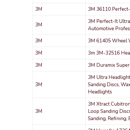
3M
3M 36110 Perfect-I
3M Perfect-It Ultra
3M
Automotive Profes
3M
3M 61405 Wheel 
3M
3m 3M-32516 Head
3M
3M Duramix Super 
3M Ultra Headlight
3M
Sanding Discs, Wax
Headlights
3M Xtract Cubitron
3M
Loop Sanding Discs
Sanding, Refining,