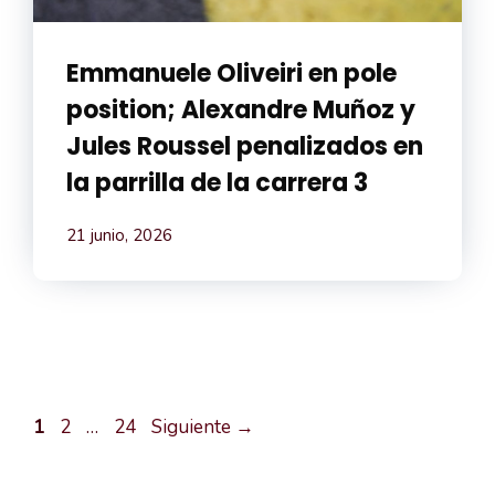
Emmanuele Oliveiri en pole
position; Alexandre Muñoz y
Jules Roussel penalizados en
la parrilla de la carrera 3
21 junio, 2026
Página
Página
Página
1
2
…
24
Siguiente
→