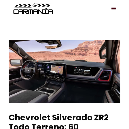
Saltar
MENÚ
al
contenido
Chevrolet Silverado ZR2
Todo Terreno: 60