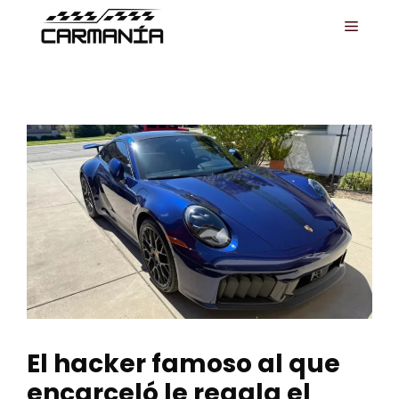
Saltar
MENÚ
al
contenido
El hacker famoso al que
encarceló le regala el