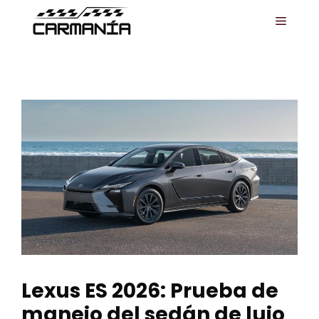
Saltar
MENÚ
al
contenido
Lexus ES 2026: Prueba de
manejo del sedán de lujo