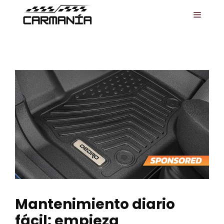
Saltar
MENÚ
al
contenido
Mantenimiento diario
fácil: empieza