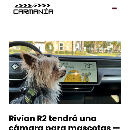
Saltar
MENÚ
al
contenido
Rivian R2 tendrá una
cámara para mascotas —