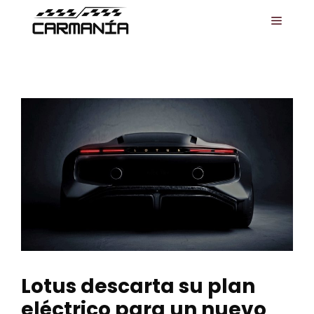
Saltar
MENÚ
al
contenido
Lotus descarta su plan
eléctrico para un nuevo