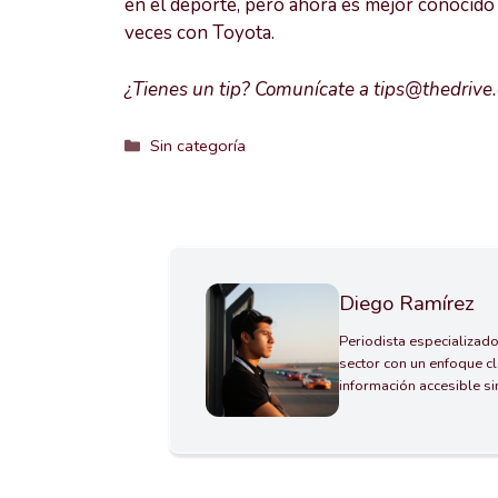
en el deporte, pero ahora es mejor conocid
veces con Toyota.
¿Tienes un tip? Comunícate a tips@thedrive
Categorías
Sin categoría
Diego Ramírez
Periodista especializado
sector con un enfoque cl
información accesible s