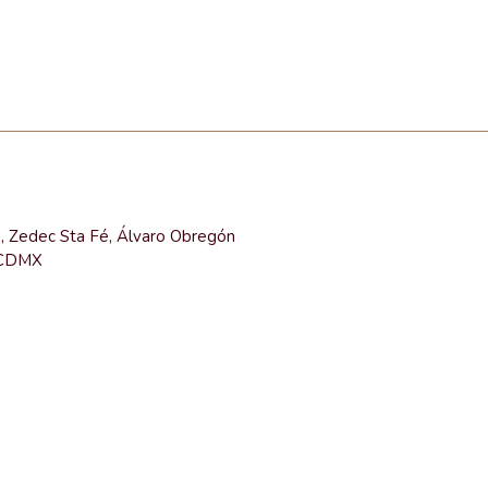
e, Zedec Sta Fé, Álvaro Obregón
 CDMX