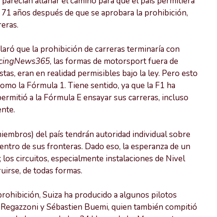
 parecían allanar el camino para que el país permitiera
, 71 años después de que se aprobara la prohibición,
reras.
laró que la prohibición de carreras terminaría con
cingNews365
, las formas de motorsport fuera de
estas, eran en realidad permisibles bajo la ley. Pero esto
omo la Fórmula 1. Tiene sentido, ya que la F1 ha
ermitió a la Fórmula E ensayar sus carreras, incluso
nte.
miembros) del país tendrán autoridad individual sobre
dentro de sus fronteras. Dado eso, la esperanza de un
los circuitos, especialmente instalaciones de Nivel
uirse, de todas formas.
prohibición, Suiza ha producido a algunos pilotos
ay Regazzoni y Sébastien Buemi, quien también compitió