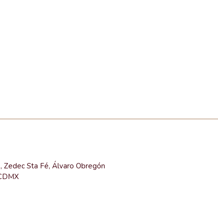
e, Zedec Sta Fé, Álvaro Obregón
 CDMX