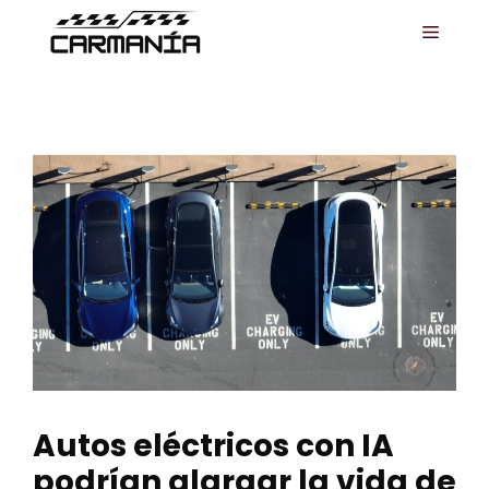
Saltar
MENÚ
al
contenido
Autos eléctricos con IA
podrían alargar la vida de