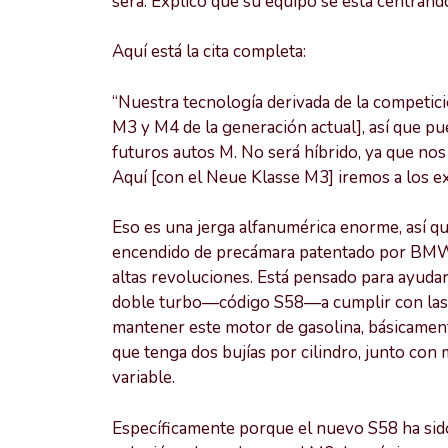
será. Explicó que su equipo se está centrand
Aquí está la cita completa:
“Nuestra tecnología derivada de la competici
M3 y M4 de la generación actual], así que pu
futuros autos M. No será híbrido, ya que no
Aquí [con el Neue Klasse M3] iremos a los ex
Eso es una jerga alfanumérica enorme, así qu
encendido de precámara patentado por BMW,
altas revoluciones. Está pensado para ayudar a
doble turbo—código S58—a cumplir con las
mantener este motor de gasolina, básicamen
que tenga dos bujías por cilindro, junto c
variable.
Específicamente porque el nuevo S58 ha si