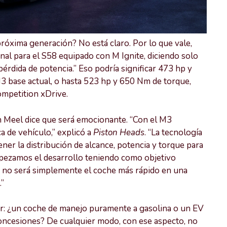
róxima generación? No está claro. Por lo que vale,
l para el S58 equipado con M Ignite, diciendo solo
rdida de potencia.” Eso podría significar 473 hp y
3 base actual, o hasta 523 hp y 650 Nm de torque,
mpetition xDrive.
an Meel dice que será emocionante. “Con el M3
ca de vehículo,” explicó a
Piston Heads
. “La tecnología
ner la distribución de alcance, potencia y torque para
mpezamos el desarrollo teniendo como objetivo
EV no será simplemente el coche más rápido en una
.”
ir: ¿un coche de manejo puramente a gasolina o un EV
 concesiones? De cualquier modo, con ese aspecto, no