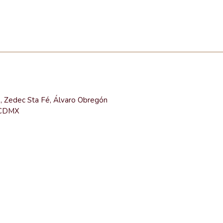
e, Zedec Sta Fé, Álvaro Obregón
 CDMX