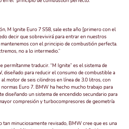
o en el “principio de combustión perfecto.”
ón, M Ignite Euro 7 S58, sale este año [primero con el
edo decir que sobrevivirá para entrar en nuestros
s mantenemos con el principio de combustión perfecta.
tremos, no a lo intermedio.”
e permítanme traducir. “M Ignite” es el sistema de
 diseñado para reducir el consumo de combustible a
l motor de seis cilindros en línea de 3.0 litros, con
 normas Euro 7. BMW ha hecho mucho trabajo para
te diseñando un sistema de encendido secundario para
on mayor compresión y turbocompresores de geometría
do tan minuciosamente revisado, BMW cree que es una