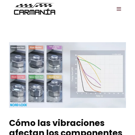
Saltar
MENÚ
al
contenido
Cómo las vibraciones
afectan los componentes