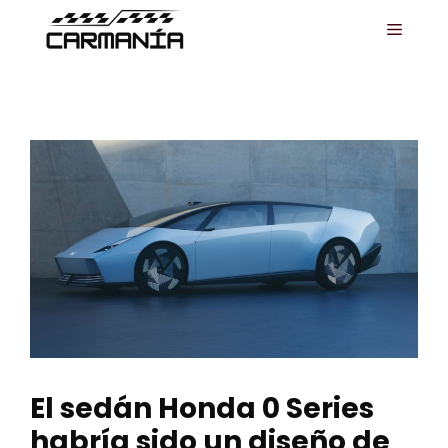
Saltar
MENÚ
al
contenido
El sedán Honda 0 Series
habría sido un diseño de