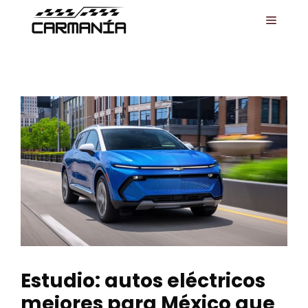
Saltar
MENÚ
al
contenido
Estudio: autos eléctricos
mejores para México que