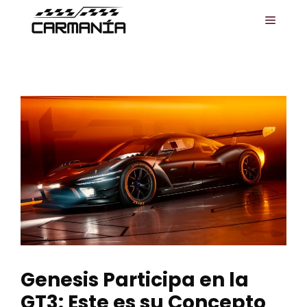
Saltar
MENÚ
al
contenido
Genesis Participa en la
GT3: Este es su Concepto