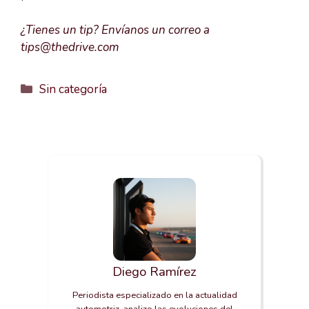
¿Tienes un tip? Envíanos un correo a
tips@thedrive.com
Categorías
Sin categoría
Diego Ramírez
Periodista especializado en la actualidad
automotriz, analizo las evoluciones del