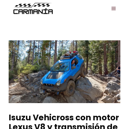
Saltar
MENÚ
al
contenido
Isuzu Vehicross con motor
Lexus V8 y transmisión de