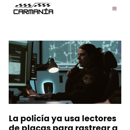
Saltar
MENÚ
al
contenido
La policía ya usa lectores
de placas para rastrear a