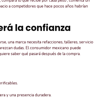
; compara lo que recibe por cada peso”, comenta un
pacio a competidores que hace pocos años habrían
erá la confianza
rse, una marca necesita refacciones, talleres, servicio
arezcan dudas. El consumidor mexicano puede
 quiere saber qué pasará después de la compra.
ificables.
jera y una presencia duradera.