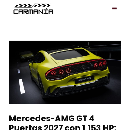
Saltar
MENÚ
al
contenido
Mercedes-AMG GT 4
Puertas 2027 con 1,153 HP: