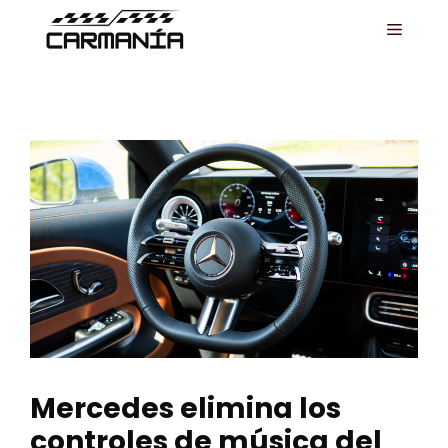
Saltar
MENÚ
al
contenido
Mercedes elimina los
controles de música del