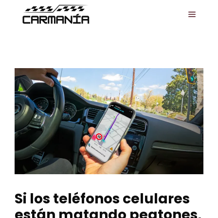
Saltar
MENÚ
al
contenido
Si los teléfonos celulares
están matando peatones,