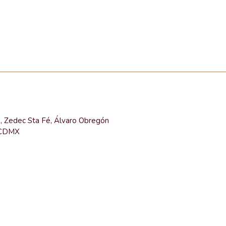
e, Zedec Sta Fé, Álvaro Obregón
 CDMX