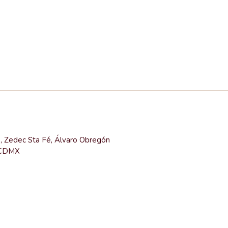
e, Zedec Sta Fé, Álvaro Obregón
 CDMX