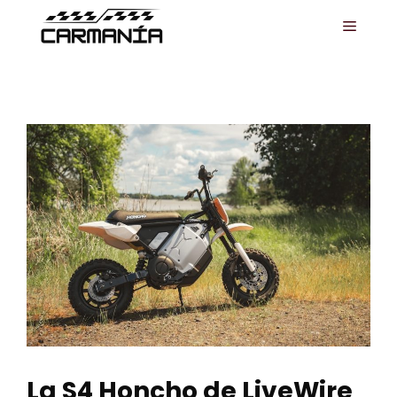
Saltar
MENÚ
al
contenido
La S4 Honcho de LiveWire