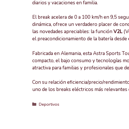
diarios y vacaciones en familia.
El break acelera de 0 a 100 km/h en 9,5 seg
dinámica, ofrece un verdadero placer de cond
las novedades apreciables: la función
V2L
(Ve
el preacondicionamiento de la batería desde e
Fabricada en Alemania, esta Astra Sports Tou
compacto, el bajo consumo y tecnologías mo
atractiva para familias y profesionales que d
Con su relación eficiencia/precio/rendimiento
uno de los breaks eléctricos más relevante
Categorías
Deportivos